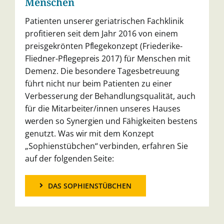
Menschen
Patienten unserer geriatrischen Fachklinik
pro
fitieren seit dem Jahr 2016 von einem
preisge
krönten Pflegekonzept (Friederike-
Fliedner-Pfle
gepreis 2017) für Menschen mit
Demenz. Die
besondere Tagesbetreuung
führt nicht nur beim
Patienten zu einer
Verbesserung der Behandlungs
qualität, auch
für die Mitarbeiter/innen unseres
Hauses
werden so Synergien und Fähigkeiten bes
tens
genutzt.
Was wir mit dem Konzept
„Sophienstübchen“ ver
binden, erfahren Sie
auf der folgenden Seite:
DAS SOPHIENSTÜBCHEN