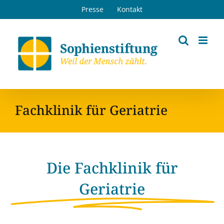
Zum
Presse
Kontakt
Inhalt
springen
Fachklinik für Geriatrie
Die Fachklinik für
Geriatrie