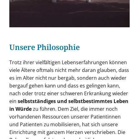
Unsere Philosophie
Trotz ihrer vielfältigen Lebenserfahrungen
können
viele Ältere oftmals nicht mehr da
ran glauben, dass
es im Alter nicht nur berg
ab,
sondern
auch
wieder
bergauf
gehen
kann und dass es gelingen kann,
nach oder
trotz einer schweren Erkrankung wieder
ein
selbstständiges und selbstbestimm
tes Leben
in Würde
zu führen.
Dem Ziel, die immer noch
vorhandenen Res
sourcen unserer Patientinnen
und Patienten
zu mobilisieren, hat sich unsere
Einrichtung
mit ganzem Herzen verschrieben.
Die