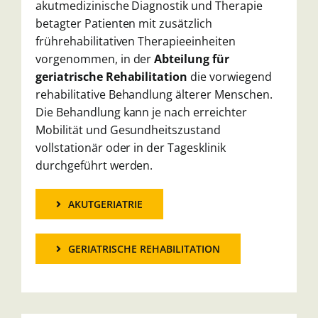
akutmedizini
sche Diagnostik und Therapie
betagter Patienten
mit zusätzlich
frührehabilitativen Therapieeinhei
ten
vorgenommen, in der
Abteilung für
geriatrische Rehabilitation
die
vorwiegend
rehabilitative
Behandlung
älterer
Menschen.
Die Behandlung kann je nach erreich
ter
Mobilität und Gesundheitszustand
vollstatio
när oder in der Tagesklinik
durchgeführt werden.
AKUTGERIATRIE
GERIATRISCHE REHABILITATION