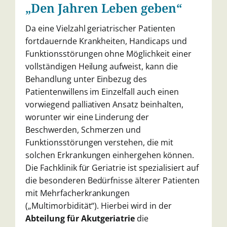
„Den Jahren Leben geben“
Da eine Vielzahl geriatrischer
Patienten
fortdauernde Krank
heiten, Handicaps und
Funk
tionsstörungen ohne Möglichkeit einer
vollständi
gen Heilung aufweist, kann die
Behandlung unter
Einbezug des
Patientenwillens im Einzelfall auch
einen
vorwiegend palliativen Ansatz beinhalten,
worunter wir eine Linderung der
Beschwerden,
Schmerzen und
Funktionsstörungen verstehen, die
mit
solchen Erkrankungen einhergehen können.
Die Fachklinik für Geriatrie ist spezialisiert auf
die
besonderen Bedürfnisse älterer Patienten
mit Mehr
facherkrankungen
(„Multimorbidität“).
Hierbei
wird in der
Abteilung für Akutgeriatrie
die