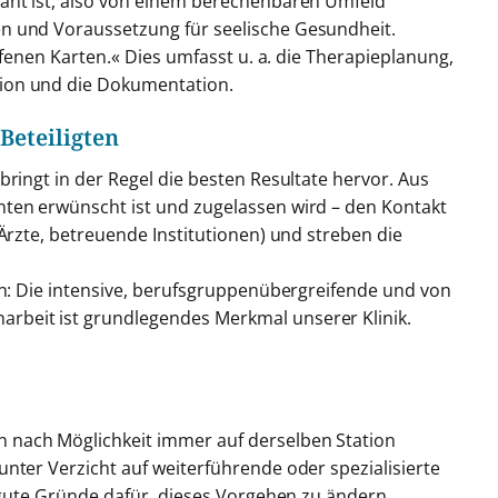
lant ist, also von einem berechenbaren Umfeld
n und Voraussetzung für seelische Gesundheit.
offenen Karten.« Dies umfasst u. a. die Therapieplanung,
ion und die Dokumentation.
Beteiligten
bringt in der Regel die besten Resultate hervor. Aus
nten erwünscht ist und zugelassen wird – den Kontakt
 Ärzte, betreuende Institutionen) und streben die
en: Die intensive, berufsgruppenübergreifende und von
rbeit ist grundlegendes Merkmal unserer Klinik.
 nach Möglichkeit immer auf derselben Station
nter Verzicht auf weiterführende oder spezialisierte
l gute Gründe dafür, dieses Vorgehen zu ändern.