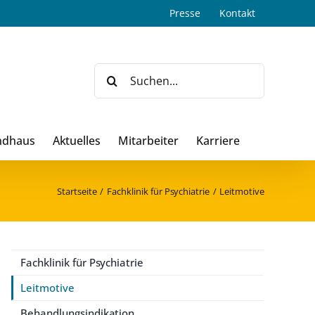
Presse
Kontakt
Suche
nach:
ndhaus
Aktuelles
Mitarbeiter
Karriere
Startseite
Fachklinik für Psychiatrie
Leitmotive
Fachklinik für Psychiatrie
Leitmotive
Behandlungsindikation