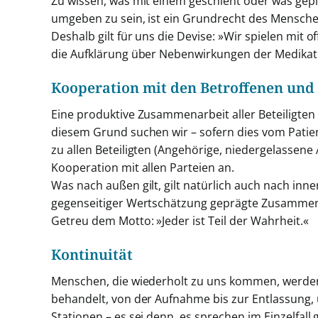
Zu wissen, was mit einem geschieht oder was gep
umgeben zu sein, ist ein Grundrecht des Mensche
Deshalb gilt für uns die Devise: »Wir spielen mit 
die Aufklärung über Nebenwirkungen der Medikat
Kooperation mit den Betroffenen und 
Eine produktive Zusammenarbeit aller Beteiligten 
diesem Grund suchen wir – sofern dies vom Patie
zu allen Beteiligten (Angehörige, niedergelassene
Kooperation mit allen Parteien an.
Was nach außen gilt, gilt natürlich auch nach inn
gegenseitiger Wertschätzung geprägte Zusammena
Getreu dem Motto: »Jeder ist Teil der Wahrheit.«
Kontinuität
Menschen, die wiederholt zu uns kommen, werden
behandelt, von der Aufnahme bis zur Entlassung, u
Stationen – es sei denn, es sprechen im Einzelfal