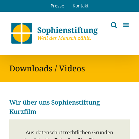
Zum
Presse
Kontakt
Inhalt
springen
Downloads / Videos
Wir über uns Sophienstiftung –
Kurzfilm
Aus datenschutzrechtlichen Gründen