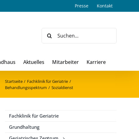
Presse
Kontakt
Suche
nach:
ndhaus
Aktuelles
Mitarbeiter
Karriere
Startseite
Fachklinik für Geriatrie
Behandlungsspektrum
Sozialdienst
Fachklinik für Geriatrie
Grundhaltung
Geriatrisches Zentrum