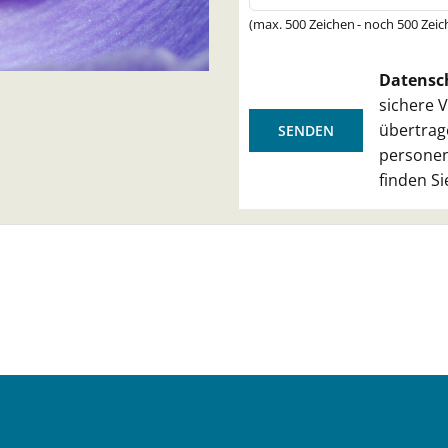
(max. 500 Zeichen - noch
500
Zeic
Bitte lasse dieses Feld leer
Datensc
sichere 
übertrag
personen
finden Si
Alternative: