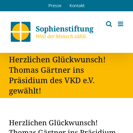
Zum
Presse
Kontakt
Inhalt
springen
Herzlichen Glückwunsch!
Thomas Gärtner ins
Präsidium des VKD e.V.
gewählt!
Herzlichen Glückwunsch!
Thomas Gärtner ins Präsidium