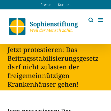
Zum
Presse
Kontakt
Inhalt
springen
Jetzt protestieren: Das
Beitragsstabilisierungsgesetz
darf nicht zulasten der
freigemeinnützigen
Krankenhäuser gehen!
Jetzt protestieren: Das