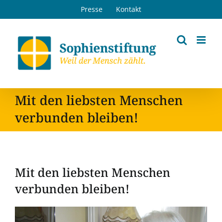
Zum
Presse
Kontakt
Inhalt
springen
Mit den liebsten Menschen
verbunden bleiben!
Mit den liebsten Menschen
verbunden bleiben!
Zeige