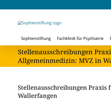
Zum
Inhalt
springen
Sophienstiftung
Fachklinik für Psychiatrie
Stellenausschreibungen Praxi
Allgemeinmedizin: MVZ in Wa
Stellenausschreibungen Praxis 
Wallerfangen
Zeige