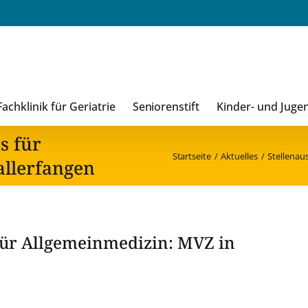
Fachklinik für Geriatrie
Seniorenstift
Kinder- und Juge
s für
Startseite
Aktuelles
Stellenau
llerfangen
für Allgemeinmedizin: MVZ in