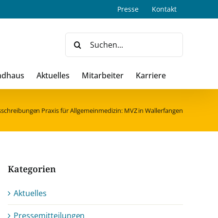
Presse
Kontakt
Suche
nach:
ndhaus
Aktuelles
Mitarbeiter
Karriere
sschreibungen Praxis für Allgemeinmedizin: MVZ in Wallerfangen
Kategorien
Aktuelles
Pressemitteilungen