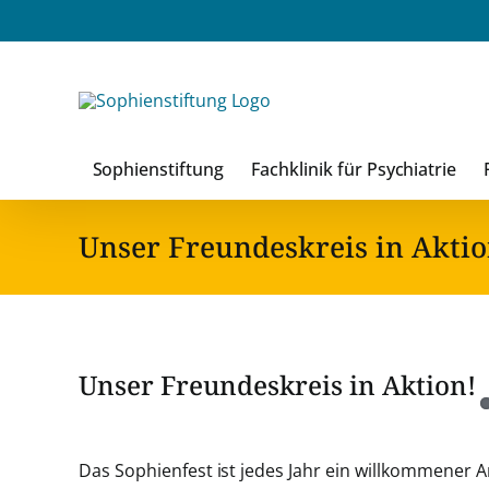
Zum
Inhalt
springen
Sophienstiftung
Fachklinik für Psychiatrie
Unser Freundeskreis in Aktio
Unser Freundeskreis in Aktion!
Zeige
grösseres
Das Sophienfest ist jedes Jahr ein willkommener 